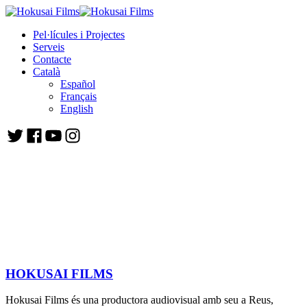
Pel·lícules i Projectes
Serveis
Contacte
Català
Español
Français
English
HOKUSAI FILMS
Hokusai Films és una productora audiovisual amb seu a Reus,